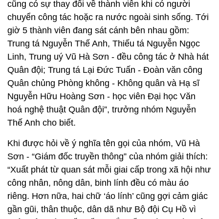
cũng có sự thay đổi về thành viên khi có người
chuyển công tác hoặc ra nước ngoài sinh sống. Tới
giờ 5 thành viên đang sát cánh bên nhau gồm:
Trung tá Nguyễn Thế Anh, Thiếu tá Nguyễn Ngọc
Linh, Trung uý Vũ Hà Sơn - đều công tác ở Nhà hát
Quân đội; Trung tá Lại Đức Tuấn - Đoàn văn công
Quân chủng Phòng không - Không quân và Hạ sĩ
Nguyễn Hữu Hoàng Sơn - học viên Đại học Văn
hoá nghệ thuật Quân đội”, trưởng nhóm Nguyễn
Thế Anh cho biết.
Khi được hỏi về ý nghĩa tên gọi của nhóm, Vũ Hà
Sơn - “Giám đốc truyền thông” của nhóm giải thích:
“Xuất phát từ quan sát mỗi giai cấp trong xã hội như
công nhân, nông dân, binh lính đều có màu áo
riêng. Hơn nữa, hai chữ ‘áo lính’ cũng gợi cảm giác
gần gũi, thân thuộc, dân dã như Bộ đội Cụ Hồ vì