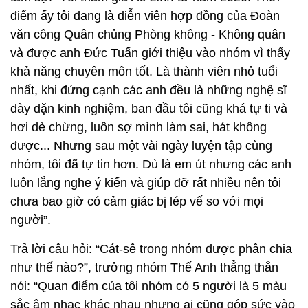
điểm ấy tôi đang là diễn viên hợp đồng của Đoàn
văn công Quân chủng Phòng không - Không quân
và được anh Đức Tuấn giới thiệu vào nhóm vì thấy
khả năng chuyên môn tốt. Là thành viên nhỏ tuổi
nhất, khi đứng cạnh các anh đều là những nghệ sĩ
dày dặn kinh nghiệm, ban đầu tôi cũng khá tự ti và
hơi dè chừng, luôn sợ mình làm sai, hát không
được... Nhưng sau một vài ngày luyện tập cùng
nhóm, tôi đã tự tin hơn. Dù là em út nhưng các anh
luôn lắng nghe ý kiến và giúp đỡ rất nhiều nên tôi
chưa bao giờ có cảm giác bị lép vế so với mọi
người”.
Trả lời câu hỏi: “Cát-sê trong nhóm được phân chia
như thế nào?”, trưởng nhóm Thế Anh thẳng thắn
nói: “Quan điểm của tôi nhóm có 5 người là 5 màu
sắc âm nhạc khác nhau nhưng ai cũng góp sức vào