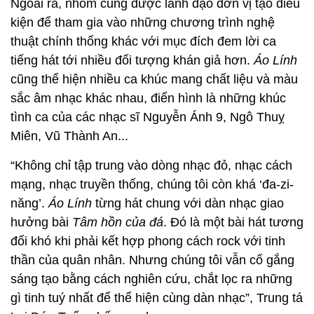
Ngoài ra, nhóm cũng được lãnh đạo đơn vị tạo điều
kiện để tham gia vào những chương trình nghệ
thuật chính thống khác với mục đích đem lời ca
tiếng hát tới nhiều đối tượng khán giả hơn.
Áo Lính
cũng thể hiện nhiều ca khúc mang chất liệu và màu
sắc âm nhạc khác nhau, điển hình là những khúc
tình ca của các nhạc sĩ Nguyễn Ánh 9, Ngô Thuỵ
Miên, Vũ Thành An...
“Không chỉ tập trung vào dòng nhạc đỏ, nhạc cách
mạng, nhạc truyền thống, chúng tôi còn khá ‘đa-zi-
năng’.
Áo Lính
từng hát chung với dàn nhạc giao
hưởng bài
Tâm hồn của đá
. Đó là một bài hát tương
đối khó khi phải kết hợp phong cách rock với tinh
thần của quân nhân. Nhưng chúng tôi vẫn cố gắng
sáng tạo bằng cách nghiên cứu, chắt lọc ra những
gì tinh tuý nhất để thể hiện cùng dàn nhạc”, Trung tá