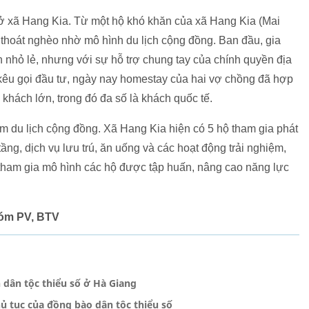
ở xã Hang Kia. Từ một hộ khó khăn của xã Hang Kia (Mai
thoát nghèo nhờ mô hình du lịch cộng đồng. Ban đầu, gia
h nhỏ lẻ, nhưng với sự hỗ trợ chung tay của chính quyền địa
 kêu gọi đầu tư, ngày nay homestay của hai vợ chồng đã hợp
khách lớn, trong đó đa số là khách quốc tế.
àm du lịch cộng đồng. Xã Hang Kia hiện có 5 hộ tham gia phát
tầng, dịch vụ lưu trú, ăn uống và các hoạt động trải nghiệm,
tham gia mô hình các hộ được tập huấn, nâng cao năng lực
hóm PV, BTV
 dân tộc thiểu số ở Hà Giang
ủ tục của đồng bào dân tộc thiểu số