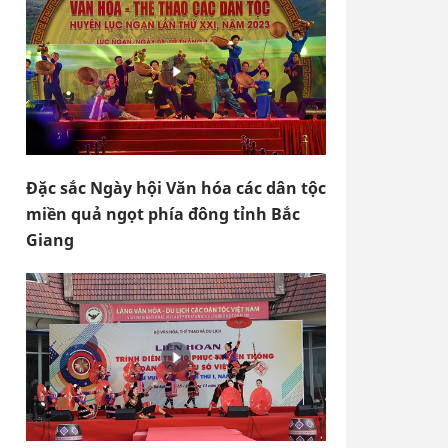
Đặc sắc Ngày hội Văn hóa các dân tộc
miền quả ngọt phía đông tỉnh Bắc
Giang