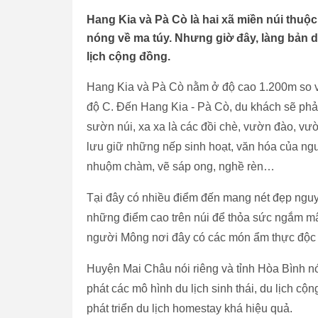
Hang Kia và Pà Cò là hai xã miền núi thuộ
nóng về ma túy. Nhưng giờ đây, làng bản dần
lịch cộng đồng.
Hang Kia và Pà Cò nằm ở độ cao 1.200m so v
độ C. Đến Hang Kia - Pà Cò, du khách sẽ ph
sườn núi, xa xa là các đồi chè, vườn đào, v
lưu giữ những nếp sinh hoạt, văn hóa của ng
nhuộm chàm, vẽ sáp ong, nghề rèn…
Tại đây có nhiều điểm đến mang nét đẹp ng
những điểm cao trên núi để thỏa sức ngắm mâ
người Mông nơi đây có các món ẩm thực độc 
Huyện Mai Châu nói riêng và tỉnh Hòa Bình nó
phát các mô hình du lịch sinh thái, du lịch cộ
phát triển du lịch homestay khá hiệu quả.