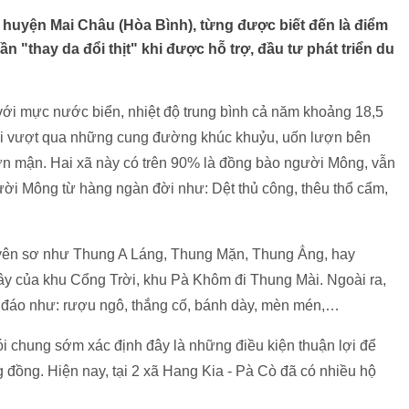
c huyện Mai Châu (Hòa Bình), từng được biết đến là điểm
 "thay da đổi thịt" khi được hỗ trợ, đầu tư phát triển du
ới mực nước biển, nhiệt độ trung bình cả năm khoảng 18,5
ải vượt qua những cung đường khúc khuỷu, uốn lượn bên
ườn mận. Hai xã này có trên 90% là đồng bào người Mông, vẫn
ười Mông từ hàng ngàn đời như: Dệt thủ công, thêu thổ cẩm,
uyên sơ như Thung A Láng, Thung Mặn, Thung Ẳng, hay
y của khu Cổng Trời, khu Pà Khôm đi Thung Mài. Ngoài ra,
đáo như: rượu ngô, thắng cố, bánh dày, mèn mén,…
i chung sớm xác định đây là những điều kiện thuận lợi để
ng đồng. Hiện nay, tại 2 xã Hang Kia - Pà Cò đã có nhiều hộ