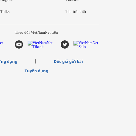
Talks
Tin tức 24h
Theo dõi VietNamNet trên
ứng dụng
Độc giả gửi bài
Tuyển dụng