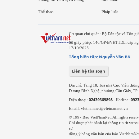
Thể thao
Pháp luật
Cơ quan chủ quản: Bộ Dân tộc và Tôn gi
Số giấy phép: 146/GP-BVHTTDL, cấp ng
17/10/2025
Tổng biên tập: Nguyễn Văn Bá
Liên hệ tòa soạn
Địa chỉ: Tầng 18, Toà nhà Cục Viễn thôn
Dương Đình Nghệ, phường Cầu Giấy, TP. 
02439369898
092
Điện thoại:
- Hotline:
Email: vietnamnet@vietnamnet.vn
© 1997 Báo VietNamNet. All rights reserv
Chỉ được phát hành lại thông tin từ websi
sự
đồng ý bằng văn bản của báo VietNamNet