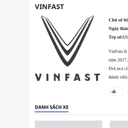
VINFAST
Chủ sở h
Ngày thà
Trụ sở:
Đì
VinFast là
năm 2017, 
DeLuca cù
thành viê
DANH SÁCH XE