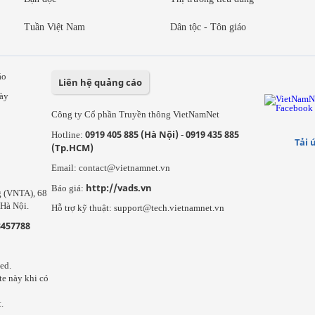
Tuần Việt Nam
Dân tộc - Tôn giáo
áo
Liên hệ quảng cáo
ày
Công ty Cổ phần Truyền thông VietNamNet
0919 405 885 (Hà Nội)
0919 435 885
Hotline:
-
Tải 
(Tp.HCM)
Email: contact@vietnamnet.vn
http://vads.vn
Báo giá:
g (VNTA), 68
Hà Nội.
Hỗ trợ kỹ thuật: support@tech.vietnamnet.vn
3457788
ed.
te này khi có
.