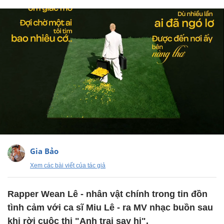
Gia Bảo
Xem các bài viết của tác giả
Rapper Wean Lê - nhân vật chính trong tin đồn
tình cảm với ca sĩ Miu Lê - ra MV nhạc buồn sau
khi rời cuộc thi "Anh trai say hi".