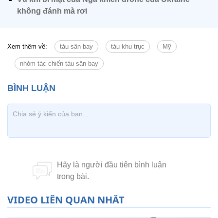
không đánh mà rơi
Xem thêm về:
tàu sân bay
tàu khu trục
Mỹ
nhóm tác chiến tàu sân bay
VIDEO LIÊN QUAN NHẤT