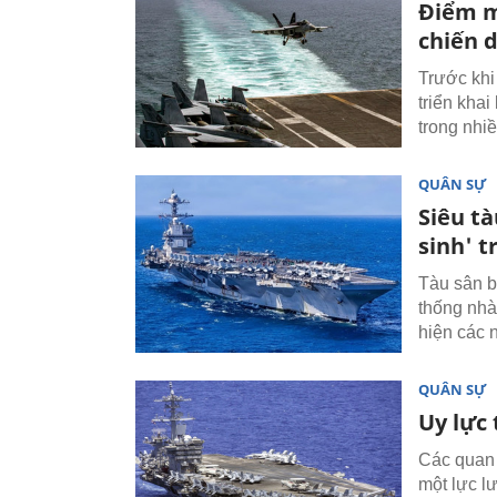
Điểm m
chiến d
Trước khi
triển kha
trong nhiề
QUÂN SỰ
Siêu t
sinh' 
Tàu sân b
thống nhà 
hiện các n
QUÂN SỰ
Uy lực 
Các quan 
một lực l