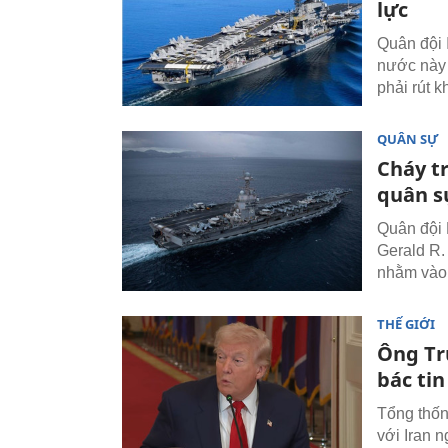
lực
Quân đội 
nước này 
phải rút k
QUÂN SỰ
Cháy t
quân s
Quân đội 
Gerald R.
nhằm vào 
THẾ GIỚI
Ông Tr
bác tin
Tổng thốn
với Iran n