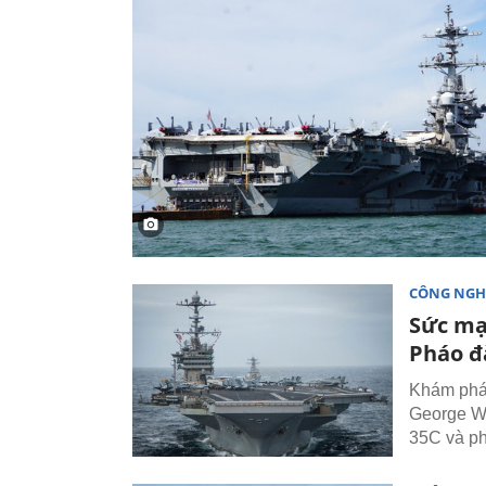
CÔNG NGH
Sức mạ
Pháo đ
Khám phá 
George Wa
35C và ph