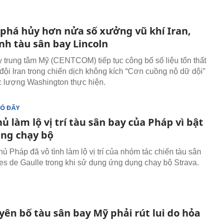
 phá hủy hơn nửa số xưởng vũ khí Iran,
nh tàu sân bay Lincoln
y trung tâm Mỹ (CENTCOM) tiếp tục công bố số liệu tổn thất
đội Iran trong chiến dịch không kích “Cơn cuồng nộ dữ dội”
c lượng Washington thực hiện.
ĐÓ ĐÂY
ủ làm lộ vị trí tàu sân bay của Pháp vì bật
ng chạy bộ
hủ Pháp đã vô tình làm lộ vị trí của nhóm tác chiến tàu sân
es de Gaulle trong khi sử dụng ứng dụng chạy bộ Strava.
yên bố tàu sân bay Mỹ phải rút lui do hỏa