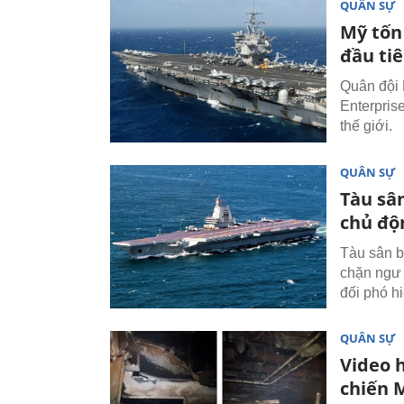
QUÂN SỰ
Mỹ tốn
đầu ti
Quân đội 
Enterpris
thế giới.
QUÂN SỰ
Tàu sâ
chủ độn
Tàu sân b
chặn ngư 
đối phó h
QUÂN SỰ
Video 
chiến 