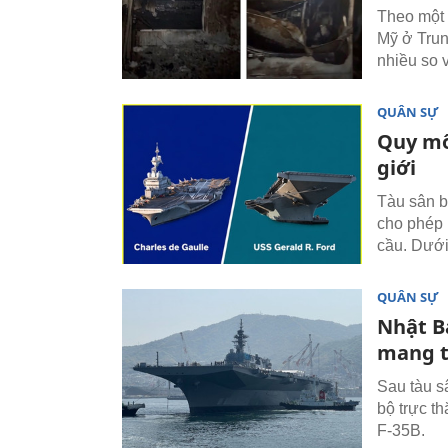
Theo một 
Mỹ ở Tru
nhiều so 
QUÂN SỰ
Quy mô
giới
Tàu sân b
cho phép 
cầu. Dưới 
QUÂN SỰ
Nhật B
mang t
Sau tàu s
bộ trực t
F-35B.