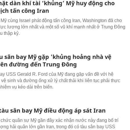
ặt dàn khí tài ‘khủng’ Mỹ huy động cho
ịch tấn công Iran
 Mỹ cùng Israel phát động tấn công Iran, Washington đã cho
i lực lượng lớn nhất và một số vũ khí mạnh nhất ở Trung Đông
u thập kỷ.
àu sân bay Mỹ gặp 'khủng hoảng nhà vệ
trên đường đến Trung Đông
ay USS Gerald R. Ford của Mỹ đang gặp vấn đề với hệ
vệ sinh và đường ống xử lý chất thải khi liên tục phải thực
hiệm vụ kéo dài trên biển.
tàu sân bay Mỹ điều động áp sát Iran
chức quân sự Mỹ gần đây xác nhận nước này đang bố trí
ượng hải quân lớn gần Iran, trong đó có tàu sân bay USS