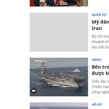
QUÂN SỰ
Mỹ đăn
Iran
Bộ chỉ hu
khoảnh kh
tàu sân b
VIDEO
Bên tro
được M
Siêu tàu 
Chiến hạm
công nghệ 
HỒ SƠ