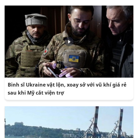
Binh sĩ Ukraine vật lộn, xoay sở với vũ khí giá rẻ
sau khi Mỹ cắt viện trợ