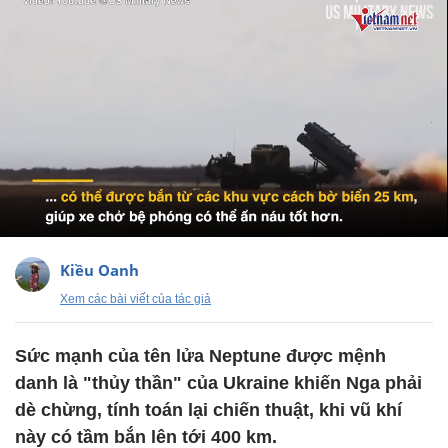
Kiều Oanh
Xem các bài viết của tác giả
Sức mạnh của tên lửa Neptune được mệnh
danh là "thủy thần" của Ukraine khiến Nga phải
dè chừng, tính toán lại chiến thuật, khi vũ khí
này có tầm bắn lên tới 400 km.