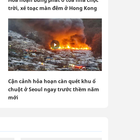
Hỏa hoạn bùng phát ở tòa nhà chọc
trời, xé toạc màn đêm ở Hong Kong
Cận cảnh hỏa hoạn càn quét khu ổ
chuột ở Seoul ngay trước thềm năm
mới