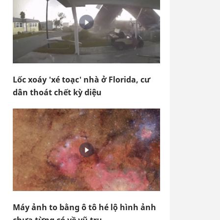
Lốc xoáy 'xé toạc' nhà ở Florida, cư
dân thoát chết kỳ diệu
Máy ảnh to bằng ô tô hé lộ hình ảnh