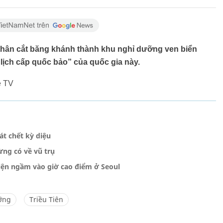
 thân cắt băng khánh thành khu nghỉ dưỡng ven biển
lịch cấp quốc bảo” của quốc gia này.
e TV
át chết kỳ diệu
ừng có về vũ trụ
iện ngầm vào giờ cao điểm ở Seoul
ỡng
Triều Tiên