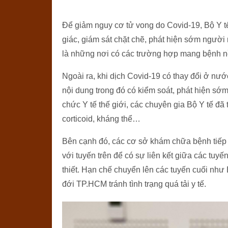
Để giảm nguy cơ tử vong do Covid-19, Bộ Y tế 
giác, giám sát chặt chẽ, phát hiện sớm người
là những nơi có các trường hợp mang bệnh n
Ngoài ra, khi dịch Covid-19 có thay đổi ở nư
nội dung trong đó có kiểm soát, phát hiện sớm
chức Y tế thế giới, các chuyên gia Bộ Y tế đã 
corticoid, kháng thể…
Bên cạnh đó, các cơ sở khám chữa bệnh tiếp tụ
với tuyến trên để có sự liên kết giữa các tuyế
thiết. Hạn chế chuyển lên các tuyến cuối nh
đới TP.HCM tránh tình trạng quá tải y tế.