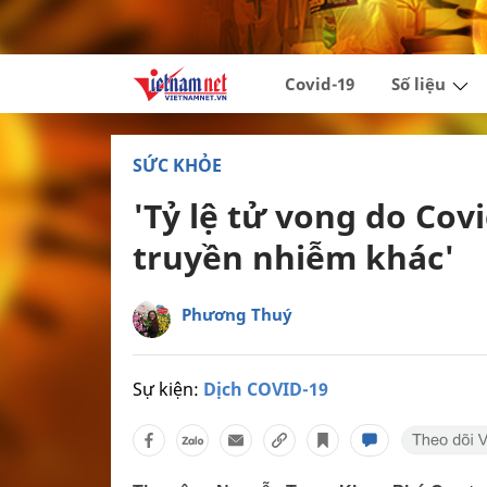
Covid-19
Số liệu
SỨC KHỎE
'Tỷ lệ tử vong do Cov
truyền nhiễm khác'
Phương Thuý
Sự kiện:
Dịch COVID-19