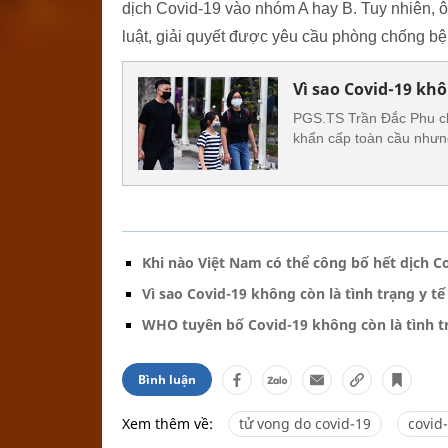
dịch Covid-19 vào nhóm A hay B. Tuy nhiên,
luật, giải quyết được yêu cầu phòng chống b
Vì sao Covid-19 khô
PGS.TS Trần Đắc Phu ch
khẩn cấp toàn cầu nhưng
Khi nào Việt Nam có thể công bố hết dịch C
Vì sao Covid-19 không còn là tình trạng y t
WHO tuyên bố Covid-19 không còn là tình tr
Bình luận
Xem thêm về:
tử vong do covid-19
covid