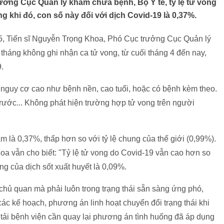
ởng Cục Quản lý khám chữa bệnh, Bộ Y tế, tỷ lệ tử vong
ong khi đó, con số này đối với dịch Covid-19 là 0,37%.
 8/5, Tiến sĩ Nguyễn Trọng Khoa, Phó Cục trưởng Cục Quản lý
 tháng không ghi nhận ca tử vong, từ cuối tháng 4 đến nay,
.
nguy cơ cao như bệnh nền, cao tuổi, hoặc có bệnh kèm theo.
trước... Không phát hiện trường hợp tử vong trên người
am là 0,37%, thấp hơn so với tỷ lệ chung của thế giới (0,99%).
oa vẫn cho biết: "Tỷ lệ tử vong do Covid-19 vẫn cao hơn so
ong của dịch sốt xuất huyết là 0,09%.
chủ quan mà phải luôn trong trạng thái sẵn sàng ứng phó,
c kế hoạch, phương án linh hoạt chuyển đổi trạng thái khi
 tải bệnh viện cần quay lại phương án tình huống đã áp dụng