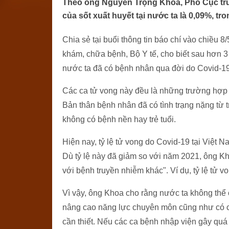
Theo ông Nguyễn Trọng Khoa, Phó Cục trư
của sốt xuất huyết tại nước ta là 0,09%, tr
Chia sẻ tại buổi thông tin báo chí vào chiều
khám, chữa bệnh, Bộ Y tế, cho biết sau hơn 3
nước ta đã có bệnh nhân qua đời do Covid-19
Các ca tử vong này đều là những trường hợp 
Bản thân bệnh nhân đã có tình trạng nặng từ 
không có bệnh nền hay trẻ tuổi.
Hiện nay, tỷ lệ tử vong do Covid-19 tại Việt N
Dù tỷ lệ này đã giảm so với năm 2021, ông Kh
với bệnh truyền nhiễm khác". Ví dụ, tỷ lệ tử v
Vì vậy, ông Khoa cho rằng nước ta không thể 
nâng cao năng lực chuyên môn cũng như có cá
cần thiết. Nếu các ca bệnh nhập viện gây quá