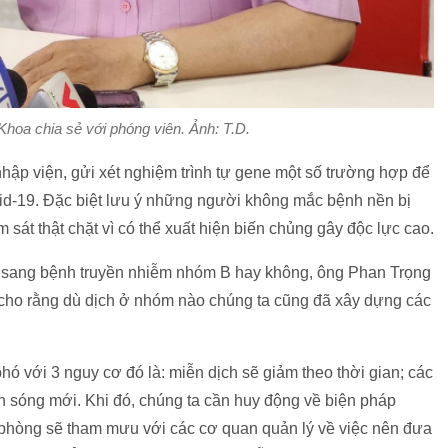
Khoa chia sẻ với phóng viên. Ảnh: T.D.
nhập viện, gửi xét nghiệm trình tự gene một số trường hợp để
d-19. Đặc biệt lưu ý những người không mắc bệnh nền bị
 sát thật chặt vì có thể xuất hiện biến chủng gây độc lực cao.
9 sang bệnh truyền nhiễm nhóm B hay không, ông Phan Trọng
 cho rằng dù dịch ở nhóm nào chúng ta cũng đã xây dựng các
phó với 3 nguy cơ đó là: miễn dịch sẽ giảm theo thời gian; các
àn sóng mới. Khi đó, chúng ta cần huy động về biện pháp
ự phòng sẽ tham mưu với các cơ quan quản lý về việc nên đưa