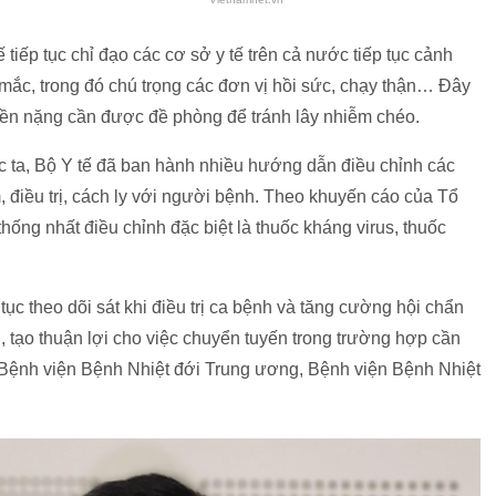
tiếp tục chỉ đạo các cơ sở y tế trên cả nước tiếp tục cảnh
 mắc, trong đó chú trọng các đơn vị hồi sức, chạy thận… Đây
ền nặng cần được đề phòng để tránh lây nhiễm chéo.
ớc ta, Bộ Y tế đã ban hành nhiều hướng dẫn điều chỉnh các
, điều trị, cách ly với người bệnh. Theo khuyến cáo của Tổ
thống nhất điều chỉnh đặc biệt là thuốc kháng virus, thuốc
c theo dõi sát khi điều trị ca bệnh và tăng cường hội chẩn
n, tạo thuận lợi cho việc chuyển tuyến trong trường hợp cần
ư Bệnh viện Bệnh Nhiệt đới Trung ương, Bệnh viện Bệnh Nhiệt