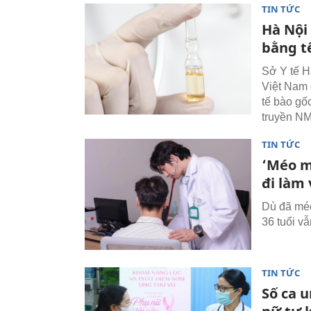
TIN TỨC
Hà Nội
bằng t
Sở Y tế H
Việt Nam 
tế bào gố
truyền NM
TIN TỨC
‘Méo m
đi làm 
Dù đã méo
36 tuổi vẫ
TIN TỨC
Số ca 