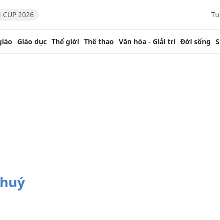
 CUP 2026
Tu
giáo
Giáo dục
Thế giới
Thể thao
Văn hóa - Giải trí
Đời sống
S
huý