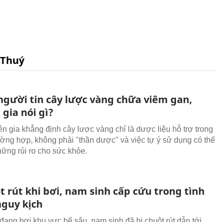
 Thuý
người tin cây lược vàng chữa viêm gan,
gia nói gì?
n gia khẳng định cây lược vàng chỉ là dược liệu hỗ trợ trong
ường hợp, không phải "thần dược" và việc tự ý sử dụng có thể
hững rủi ro cho sức khỏe.
t rút khi bơi, nam sinh cấp cứu trong tình
nguy kịch
 đang bơi khu vực bể sâu, nam sinh đã bị chuột rút dẫn tới