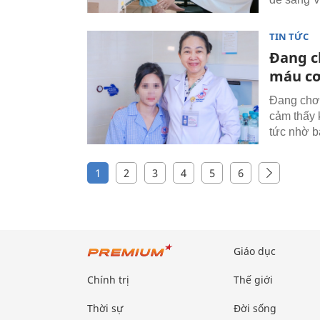
TIN TỨC
Đang c
máu cơ
Đang chơi
cảm thấy 
tức nhờ b
1
2
3
4
5
6
Giáo dục
Chính trị
Thế giới
Thời sự
Đời sống