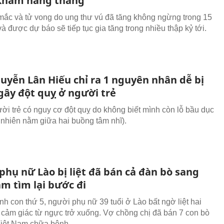
khám hằng tháng
mắc và tử vong do ung thư vú đã tăng không ngừng trong 15
à được dự báo sẽ tiếp tục gia tăng trong nhiều thập kỷ tới.
uyễn Lân Hiếu chỉ ra 1 nguyên nhân dễ bị
gây đột quỵ ở người trẻ
ời trẻ có nguy cơ đột quỵ do không biết mình còn lỗ bầu dục
ự nhiên nằm giữa hai buồng tâm nhĩ).
phụ nữ Lào bị liệt đã bán cả đàn bò sang
m tìm lại bước đi
nh con thứ 5, người phụ nữ 39 tuổi ở Lào bất ngờ liệt hai
 cảm giác từ ngực trở xuống. Vợ chồng chị đã bán 7 con bò
iệt Nam chữa bệnh.