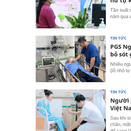
nữ tự 
Tần suất 
năm qua v
TIN TỨC
PGS Ng
bỏ sót 
Nhiều ngư
(lỗ nhỏ t
TIN TỨC
Người 
Việt Na
Sau khi si
chân, mất
để sang V