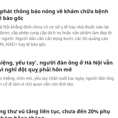
 phát thông báo nóng về khám chữa bệnh
ế bào gốc
à Nội khẳng định chưa có cơ sở y tế hay nhà thuốc nào tại
được cấp phép cung cấp dịch vụ hoặc sản phẩm làm đẹp từ
c người. Người dân cần cẩn trọng trước các lời quảng cáo
N, NAD+ hay tế bào gốc.
iệng, yếu tay’, người đàn ông ở Hà Nội vẫn
vì nghĩ đột quỵ phải hôn mê
 miệng, nhìn mờ, yếu tay chân suốt hai ngày, người đàn ông
n cố đi làm vì chủ quan vẫn còn tỉnh táo.
ung thư vú tăng liên tục, chưa đến 20% phụ