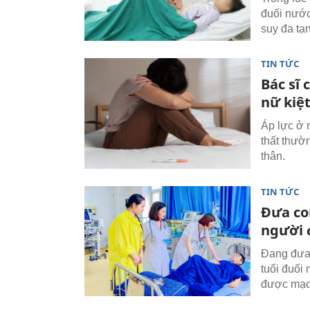
đuối nước
suy đa tạ
TIN TỨC
Bác sĩ 
nữ kiệ
Áp lực ở 
thất thườ
thân.
TIN TỨC
Đưa con
người 
Đang đưa 
tuổi đuối
được mạc