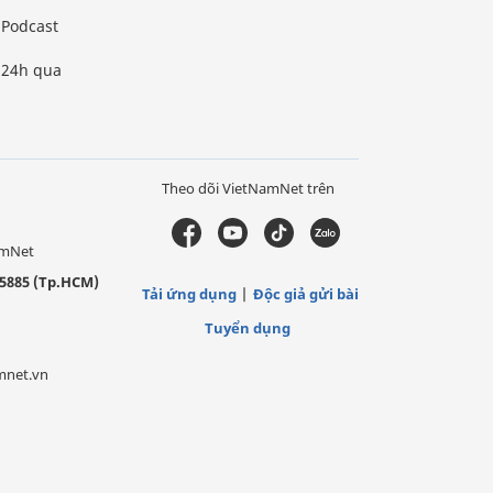
Podcast
24h qua
Theo dõi VietNamNet trên
amNet
5885 (Tp.HCM)
Tải ứng dụng
Độc giả gửi bài
Tuyển dụng
mnet.vn