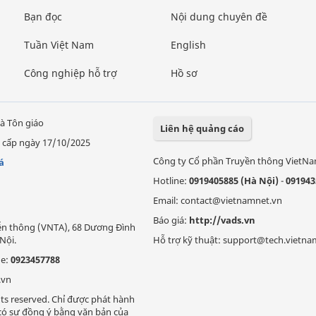
Bạn đọc
Nội dung chuyên đề
Tuần Việt Nam
English
Công nghiệp hỗ trợ
Hồ sơ
à Tôn giáo
Liên hệ quảng cáo
 cấp ngày 17/10/2025
Công ty Cổ phần Truyền thông VietN
á
Hotline:
0919405885 (Hà Nội)
-
091943
Email: contact@vietnamnet.vn
Báo giá:
http://vads.vn
Viễn thông (VNTA), 68 Dương Đình
Nội.
Hỗ trợ kỹ thuật: support@tech.vietna
ne:
0923457788
.vn
ts reserved. Chỉ được phát hành
i có sự đồng ý bằng văn bản của