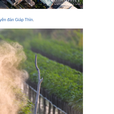
yên đán Giáp Thìn
.