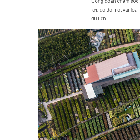
Công đoạn chăm sóc, 
lợi, do đó một vài lo
du lịch...