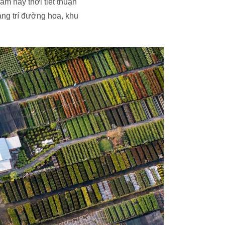
m nay thời tiết thuận
ang trí đường hoa, khu