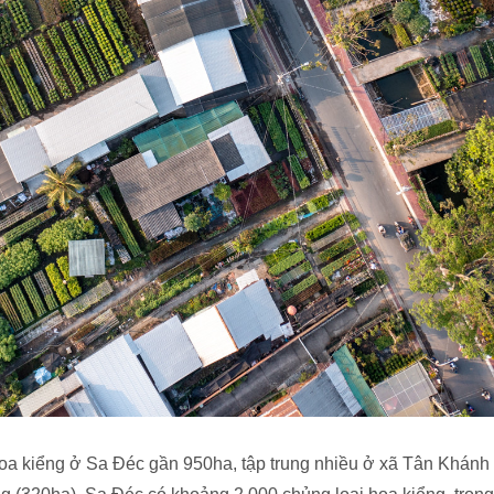
 hoa kiểng ở Sa Đéc gần 950ha, tập trung nhiều ở xã Tân Khánh