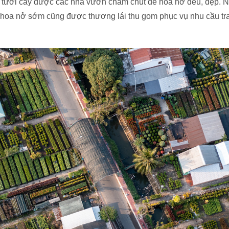
tưới cây được các nhà vườn chăm chút để hoa nở đều, đẹp. Nă
ại hoa nở sớm cũng được thương lái thu gom phục vụ nhu cầu tr