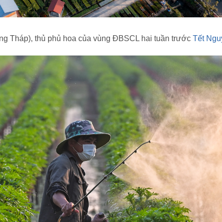
g Tháp), thủ phủ hoa của vùng ĐBSCL hai tuần trước
Tết Ngu