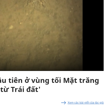
u tiên ở vùng tối Mặt trăng
từ Trái đất'
Xem các bài viết của tác giả