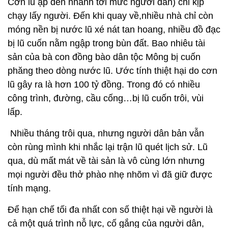
Cơn lũ ập đến nhanh tới mức người dân) chỉ kịp
chạy lấy người. Đến khi quay về,nhiều nhà chỉ còn
móng nền bị nước lũ xé nát tan hoang, nhiều đồ đạc
bị lũ cuốn nằm ngập trong bùn đất. Bao nhiêu tài
sản của bà con đồng bào dân tộc Mông bị cuốn
phăng theo dòng nước lũ. Ước tính thiệt hại do cơn
lũ gây ra là hơn 100 tỷ đồng. Trong đó có nhiều
công trình, đường, cầu cống…bị lũ cuốn trôi, vùi
lấp.
Nhiều tháng trôi qua, nhưng người dân bản vẫn
còn rùng mình khi nhắc lại trận lũ quét lịch sử. Lũ
qua, dù mất mát về tài sản là vô cùng lớn nhưng
mọi người đều thở phào nhẹ nhõm vì đã giữ được
tính mạng.
Để hạn chế tối đa nhất con số thiệt hại về người là
cả một quá trình nỗ lực, cố gắng của người dân,