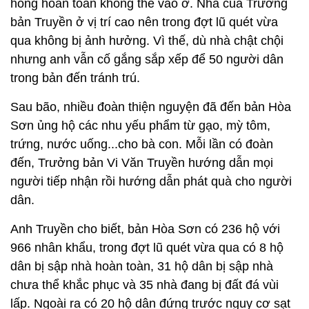
hỏng hoàn toàn không thể vào ở. Nhà của Trưởng
bản Truyền ở vị trí cao nên trong đợt lũ quét vừa
qua không bị ảnh hưởng. Vì thế, dù nhà chật chội
nhưng anh vẫn cố gắng sắp xếp để 50 người dân
trong bản đến tránh trú.
Sau bão, nhiều đoàn thiện nguyện đã đến bản Hòa
Sơn ủng hộ các nhu yếu phẩm từ gạo, mỳ tôm,
trứng, nước uống...cho bà con. Mỗi lần có đoàn
đến, Trưởng bản Vi Văn Truyền hướng dẫn mọi
người tiếp nhận rồi hướng dẫn phát quà cho người
dân.
Anh Truyền cho biết, bản Hòa Sơn có 236 hộ với
966 nhân khẩu, trong đợt lũ quét vừa qua có 8 hộ
dân bị sập nhà hoàn toàn, 31 hộ dân bị sập nhà
chưa thể khắc phục và 35 nhà đang bị đất đá vùi
lấp. Ngoài ra có 20 hộ dân đứng trước nguy cơ sạt