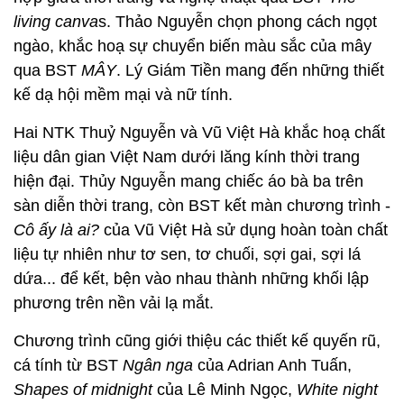
living canva
s. Thảo Nguyễn chọn phong cách ngọt
ngào, khắc hoạ sự chuyển biến màu sắc của mây
qua BST
MÂY
. Lý Giám Tiền mang đến những thiết
kế dạ hội mềm mại và nữ tính.
Hai NTK Thuỷ Nguyễn và Vũ Việt Hà khắc hoạ chất
liệu dân gian Việt Nam dưới lăng kính thời trang
hiện đại. Thủy Nguyễn mang chiếc áo bà ba trên
sàn diễn thời trang, còn BST kết màn chương trình -
Cô ấy là ai?
của Vũ Việt Hà sử dụng hoàn toàn chất
liệu tự nhiên như tơ sen, tơ chuối, sợi gai, sợi lá
dứa... để kết, bện vào nhau thành những khối lập
phương trên nền vải lạ mắt.
Chương trình cũng giới thiệu các thiết kế quyến rũ,
cá tính từ BST
Ngân nga
của Adrian Anh Tuấn,
Shapes of midnight
của Lê Minh Ngọc,
White night