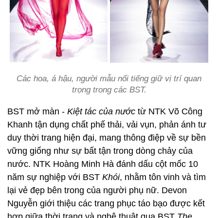
Các hoa, á hậu, người mẫu nổi tiếng giữ vị trí quan
trọng trong các BST.
BST mở màn -
Kiệt tác của nước
từ NTK Võ Công
Khanh tận dụng chất phế thải, vải vụn, phản ánh tư
duy thời trang hiện đại, mang thông điệp về sự bền
vững giống như sự bất tận trong dòng chảy của
nước. NTK Hoàng Minh Hà đánh dấu cột mốc 10
năm sự nghiệp với BST
Khói
,
nhằm tôn vinh và tìm
lại vẻ đẹp bên trong của người phụ nữ. Devon
Nguyễn giới thiệu các trang phục táo bạo được kết
hợp giữa thời trang và nghệ thuật qua BST
The