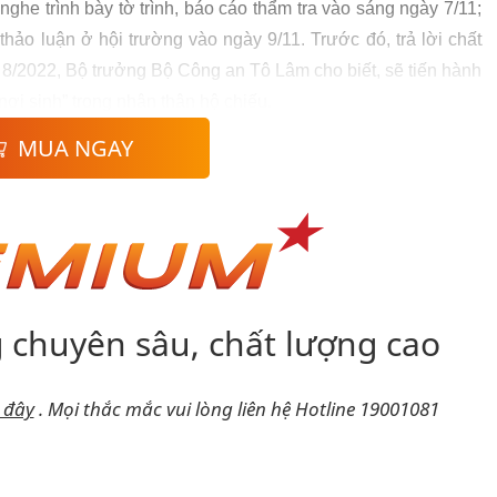
ghe trình bày tờ trình, báo cáo thẩm tra vào sáng ngày 7/11;
thảo luận ở hội trường vào ngày 9/11. Trước đó, trả lời chất
 8/2022, Bộ trưởng Bộ Công an Tô Lâm cho biết, sẽ tiến hành
ơi sinh” trong nhân thân hộ chiếu.
MUA NGAY
 chuyên sâu, chất lượng cao
i đây
.
Mọi thắc mắc vui lòng liên hệ Hotline 19001081