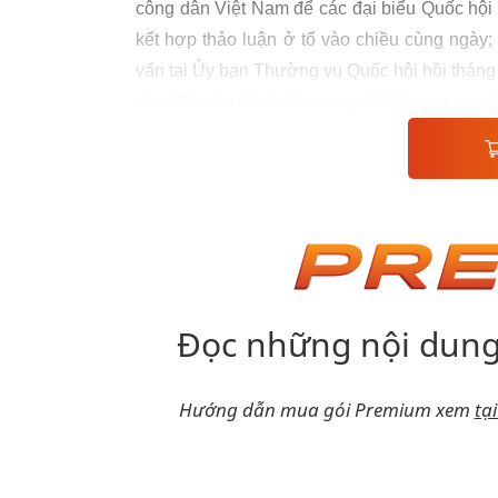
công dân Việt Nam để các đại biểu Quốc hội n
kết hợp thảo luận ở tổ vào chiều cùng ngày; 
vấn tại Ủy ban Thường vụ Quốc hội hồi tháng
sửa đổi mẫu hộ chiếu, trong đó bổ sung mục “n
Đọc những nội dung
Hướng dẫn mua gói Premium xem
tạ