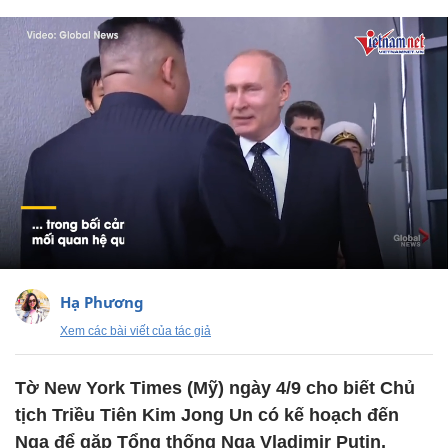
Hạ Phương
Xem các bài viết của tác giả
Tờ New York Times (Mỹ) ngày 4/9 cho biết Chủ
tịch Triều Tiên Kim Jong Un có kế hoạch đến
Nga để gặp Tổng thống Nga Vladimir Putin,