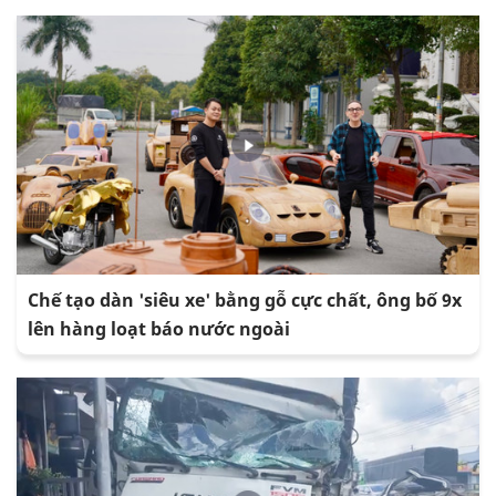
Chế tạo dàn 'siêu xe' bằng gỗ cực chất, ông bố 9x
lên hàng loạt báo nước ngoài