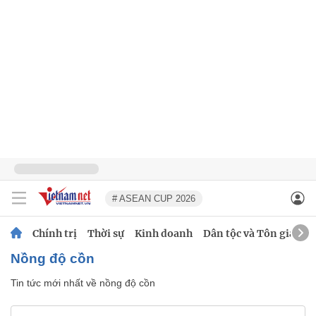
# ASEAN CUP 2026
Chính trị
Thời sự
Kinh doanh
Dân tộc và Tôn giáo
nồng độ cồn
Tin tức mới nhất về
nồng độ cồn