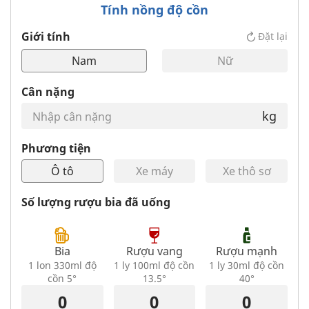
Tính nồng độ cồn
Giới tính
Đặt lại
Nam
Nữ
Cân nặng
kg
Phương tiện
Ô tô
Xe máy
Xe thô sơ
Số lượng rượu bia đã uống
Bia
Rượu vang
Rượu mạnh
1 lon 330ml độ
1 ly 100ml độ cồn
1 ly 30ml độ cồn
cồn 5°
13.5°
40°