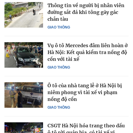
Thông tin về người bị nhân viên
đường sắt đá khi tông gãy gác
chắn tàu
GIAO THÔNG
Vụ ô tô Mercedes đâm liên hoàn ở
Hà Nội: Kết quả kiểm tra nồng độ
cồn với tài xế
GIAO THÔNG
Ô tô của nhà tang lễ ở Hà Nội bị
niêm phong vì tài xế vi phạm
nồng độ cồn
GIAO THÔNG
CSGT Hà Nội hóa trang theo dấu
ô tô rời quán bia, có tài xế vi