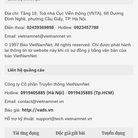
Địa chỉ: Tầng 18, Toà nhà Cục Viễn thông (VNTA), 68 Dương
Đình Nghệ, phường Cầu Giấy, TP. Hà Nội.
Điện thoại:
02439369898
- Hotline:
0923457788
Email: vietnamnet@vietnamnet.vn
© 1997 Báo VietNamNet. All rights reserved. Chỉ được phát hành
lại thông tin từ website này khi có sự đồng ý bằng văn bản của
báo VietNamNet.
Liên hệ quảng cáo
Công ty Cổ phần Truyền thông VietNamNet
0919405885 (Hà Nội)
0919435885 (Tp.HCM)
Hotline:
-
Email: contact@vietnamnet.vn
http://vads.vn
Báo giá:
Hỗ trợ kỹ thuật: support@tech.vietnamnet.vn
Tải ứng dụng
Độc giả gửi bài
Tuyển dụng