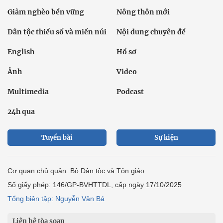
Giảm nghèo bền vững
Nông thôn mới
Dân tộc thiểu số và miền núi
Nội dung chuyên đề
English
Hồ sơ
Ảnh
Video
Multimedia
Podcast
24h qua
Tuyến bài
Sự kiện
Cơ quan chủ quản: Bộ Dân tộc và Tôn giáo
Số giấy phép: 146/GP-BVHTTDL, cấp ngày 17/10/2025
Tổng biên tập: Nguyễn Văn Bá
Liên hệ tòa soạn