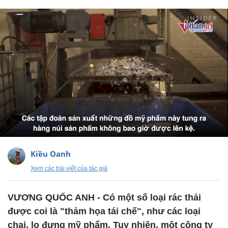
Kiều Oanh
Xem các bài viết của tác giả
VƯƠNG QUỐC ANH - Có một số loại rác thải
được coi là "thảm họa tái chế", như các loại
chai, lọ đựng mỹ phẩm. Tuy nhiên, một công ty