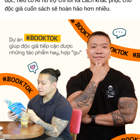
đọc, nếu có AI hỗ trợ chỉ lỗi và cách khắc phục cho
độc giả cuốn sách sẽ hoàn hảo hơn nhiều.