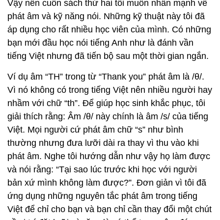
Vậy nên cuốn sách thứ hai tôi muốn nhấn mạnh về
phát âm và kỹ năng nói. Những kỹ thuật này tôi đã
áp dụng cho rất nhiều học viên của mình. Có những
bạn mới đầu học nói tiếng Anh như là đánh vần
tiếng Việt nhưng đã tiến bộ sau một thời gian ngắn.
Ví dụ âm “TH” trong từ “Thank you” phát âm là /θ/.
Vì nó không có trong tiếng Việt nên nhiều người hay
nhầm với chữ “th”. Để giúp học sinh khắc phục, tôi
giải thích rằng: Âm /θ/ này chính là âm /s/ của tiếng
Việt. Mọi người cứ phát âm chữ “s” như bình
thường nhưng đưa lưỡi dài ra thay vì thu vào khi
phát âm. Nghe tôi hướng dẫn như vậy họ làm được
và nói rằng: “Tại sao lúc trước khi học với người
bản xứ mình không làm được?”. Đơn giản vì tôi đã
ứng dụng những nguyên tắc phát âm trong tiếng
Việt để chỉ cho bạn và bạn chỉ cần thay đổi một chút