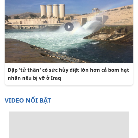
Đập 'tử thần' có sức hủy diệt lớn hơn cả bom hạt
nhân nếu bị vỡ ở Iraq
VIDEO NỔI BẬT