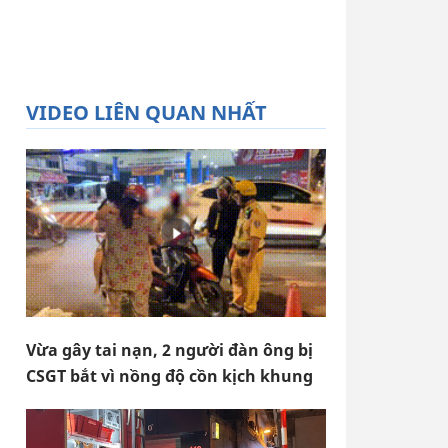
VIDEO LIÊN QUAN NHẤT
Vừa gây tai nạn, 2 người đàn ông bị
CSGT bắt vì nồng độ cồn kịch khung