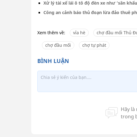
Xử lý tài xế lái ô tô độ đèn xe như ‘sân khấ
Công an cảnh báo thủ đoạn lừa đảo thuê p
Xem thêm về:
vỉa hè
chợ đầu mối Thủ Đ
chợ đầu mối
chợ tự phát