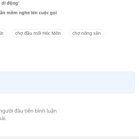
u di động’
hần mềm nghe lén cuộc gọi
ức
chợ đầu mối Hóc Môn
chợ nông sản