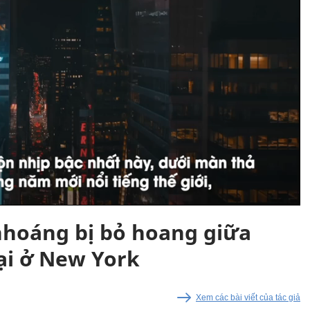
nhoáng bị bỏ hoang giữa
ại ở New York
Xem các bài viết của tác giả