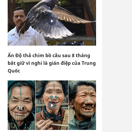
Ấn Độ thả chim bồ câu sau 8 tháng
bắt giữ vì nghi là gián điệp của Trung
Quốc