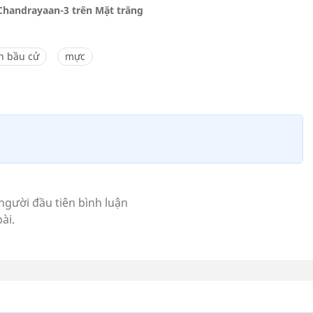
 Chandrayaan-3 trên Mặt trăng
n bầu cử
mực