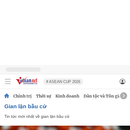
# ASEAN CUP 2026
Chính trị
Thời sự
Kinh doanh
Dân tộc và Tôn giáo
gian lận bầu cử
Tin tức mới nhất về
gian lận bầu cử