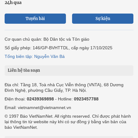
24h qua
Tuyến bài
Sự kiện
Cơ quan chủ quản: Bộ Dân tộc và Tôn giáo
Số giấy phép: 146/GP-BVHTTDL, cấp ngày 17/10/2025
Tổng biên tập: Nguyễn Văn Bá
Liên hệ tòa soạn
Địa chỉ: Tầng 18, Toà nhà Cục Viễn thông (VNTA), 68 Dương
Đình Nghệ, phường Cầu Giấy, TP. Hà Nội.
Điện thoại:
02439369898
- Hotline:
0923457788
Email: vietnamnet@vietnamnet.vn
© 1997 Báo VietNamNet. All rights reserved. Chỉ được phát hành
lại thông tin từ website này khi có sự đồng ý bằng văn bản của
báo VietNamNet.