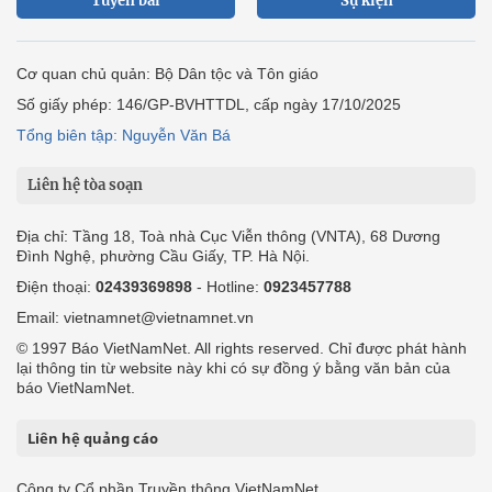
Tuyến bài
Sự kiện
Cơ quan chủ quản: Bộ Dân tộc và Tôn giáo
Số giấy phép: 146/GP-BVHTTDL, cấp ngày 17/10/2025
Tổng biên tập: Nguyễn Văn Bá
Liên hệ tòa soạn
Địa chỉ: Tầng 18, Toà nhà Cục Viễn thông (VNTA), 68 Dương
Đình Nghệ, phường Cầu Giấy, TP. Hà Nội.
Điện thoại:
02439369898
- Hotline:
0923457788
Email: vietnamnet@vietnamnet.vn
© 1997 Báo VietNamNet. All rights reserved. Chỉ được phát hành
lại thông tin từ website này khi có sự đồng ý bằng văn bản của
báo VietNamNet.
Liên hệ quảng cáo
Công ty Cổ phần Truyền thông VietNamNet