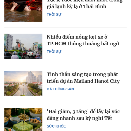
giá lạnh kỳ lạ ở Thái Bình
THỜI SỰ
Nhiều điểm nóng kẹt xe ở
TP.HCM thông thoáng bất ngờ
THỜI SỰ
Tinh thần sáng tạo trong phát
triển dự án Mailand Hanoi City
BẤT ĐỘNG SẢN
'Hai giảm, 3 tăng' để lấy lại vóc
dáng nhanh sau kỳ nghỉ Tết
SỨC KHỎE