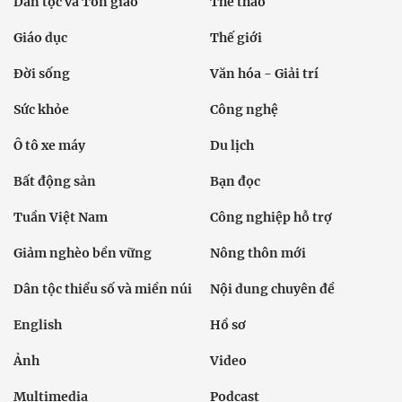
Dân tộc và Tôn giáo
Thể thao
Giáo dục
Thế giới
Đời sống
Văn hóa - Giải trí
Sức khỏe
Công nghệ
Ô tô xe máy
Du lịch
Bất động sản
Bạn đọc
Tuần Việt Nam
Công nghiệp hỗ trợ
Giảm nghèo bền vững
Nông thôn mới
Dân tộc thiểu số và miền núi
Nội dung chuyên đề
English
Hồ sơ
Ảnh
Video
Multimedia
Podcast