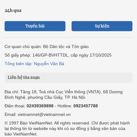
24h qua
Tuyến bài
Sự kiện
Cơ quan chủ quản: Bộ Dân tộc và Tôn giáo
Số giấy phép: 146/GP-BVHTTDL, cấp ngày 17/10/2025
Tổng biên tập: Nguyễn Văn Bá
Liên hệ tòa soạn
Địa chỉ: Tầng 18, Toà nhà Cục Viễn thông (VNTA), 68 Dương
Đình Nghệ, phường Cầu Giấy, TP. Hà Nội.
Điện thoại:
02439369898
- Hotline:
0923457788
Email: vietnamnet@vietnamnet.vn
© 1997 Báo VietNamNet. All rights reserved. Chỉ được phát hành
lại thông tin từ website này khi có sự đồng ý bằng văn bản của
báo VietNamNet.