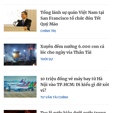
Tổng lãnh sự quán Việt Nam tại
San Francisco tổ chức đón Tết
Quý Mão
CHÍNH TRỊ
Xuyên đêm nướng 6.000 con cá
lóc cho ngày vía Thần Tài
THỜI SỰ
10 triệu đồng vé máy bay từ Hà
Nội vào TP.HCM: Đi kiểu gì đỡ xót
ví?
TƯ VẤN TÀI CHÍNH
Tục lệ rước kiệu dưới nước trong