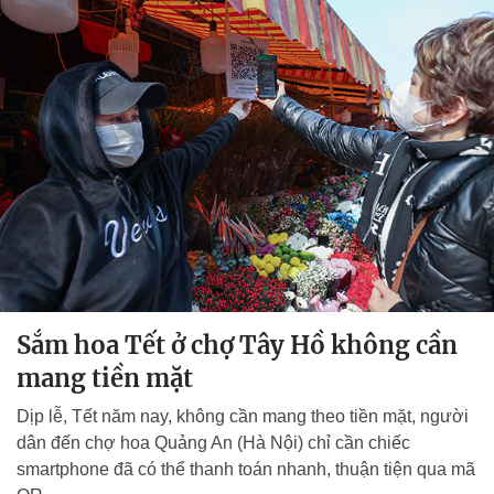
Sắm hoa Tết ở chợ Tây Hồ không cần
mang tiền mặt
Dịp lễ, Tết năm nay, không cần mang theo tiền mặt, người
dân đến chợ hoa Quảng An (Hà Nội) chỉ cần chiếc
smartphone đã có thể thanh toán nhanh, thuận tiện qua mã