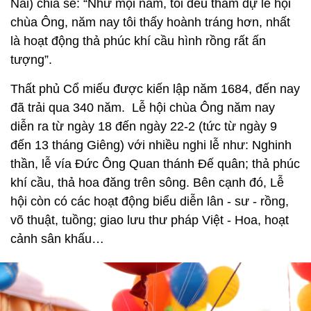
Nai) chia sẻ: “Như mọi năm, tôi đều tham dự lễ hội
chùa Ông, năm nay tôi thấy hoành tráng hơn, nhất
là hoạt động thả phúc khí cầu hình rồng rất ấn
tượng”.
Thất phủ Cổ miếu được kiến lập năm 1684, đến nay
đã trải qua 340 năm. Lễ hội chùa Ông năm nay
diễn ra từ ngày 18 đến ngày 22-2 (tức từ ngày 9
đến 13 tháng Giêng) với nhiều nghi lễ như: Nghinh
thần, lễ vía Đức Ông Quan thánh Đế quân; thả phúc
khí cầu, thả hoa đăng trên sông. Bên cạnh đó, Lễ
hội còn có các hoạt động biểu diễn lân - sư - rồng,
võ thuật, tuồng; giao lưu thư pháp Việt - Hoa, hoạt
cảnh sân khấu…