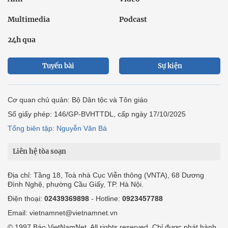
Multimedia
Podcast
24h qua
Tuyến bài
Sự kiện
Cơ quan chủ quản: Bộ Dân tộc và Tôn giáo
Số giấy phép: 146/GP-BVHTTDL, cấp ngày 17/10/2025
Tổng biên tập: Nguyễn Văn Bá
Liên hệ tòa soạn
Địa chỉ: Tầng 18, Toà nhà Cục Viễn thông (VNTA), 68 Dương
Đình Nghệ, phường Cầu Giấy, TP. Hà Nội.
Điện thoại:
02439369898
- Hotline:
0923457788
Email: vietnamnet@vietnamnet.vn
© 1997 Báo VietNamNet. All rights reserved. Chỉ được phát hành