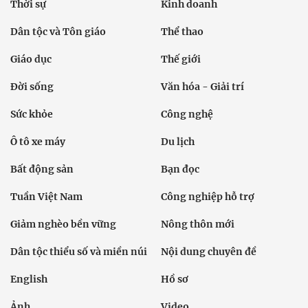
Thời sự
Kinh doanh
Dân tộc và Tôn giáo
Thể thao
Giáo dục
Thế giới
Đời sống
Văn hóa - Giải trí
Sức khỏe
Công nghệ
Ô tô xe máy
Du lịch
Bất động sản
Bạn đọc
Tuần Việt Nam
Công nghiệp hỗ trợ
Giảm nghèo bền vững
Nông thôn mới
Dân tộc thiểu số và miền núi
Nội dung chuyên đề
English
Hồ sơ
Ảnh
Video