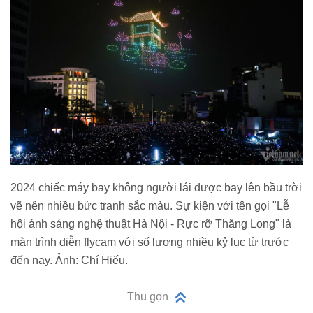
2024 chiếc máy bay không người lái được bay lên bầu trời
vẽ nên nhiều bức tranh sắc màu. Sự kiện với tên gọi "Lễ
hội ánh sáng nghệ thuật Hà Nội - Rực rỡ Thăng Long" là
màn trình diễn flycam với số lượng nhiều kỷ lục từ trước
đến nay. Ảnh: Chí Hiếu.
Thu gọn