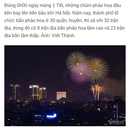
Đúng 0h00 ngày mùng 1 Tết, những chùm pháo hoa đầu
tiên bay lên trên bầu trời Hà Nội. Năm nay, thành phố tổ
chức bắn pháo hoa ở 30 quận, huyện, thị xã với 32 trận
địa, trong đó có 9 trận địa bắn pháo hoa tầm cao và 23 trận
địa bắn tầm thấp. Ảnh: Viết Thành.