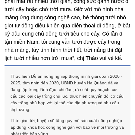
phải mất rất nhiều thời gian, công sức gánh nước đi
tưới cây hoặc chờ trời mưa. Giờ với mô hình nhà
màng ứng dụng công nghệ cao, hệ thống tưới nhỏ
giọt tự động điều khiển qua điện thoại di động, ở bất
kỳ đâu cũng chủ động tưới tiêu cho cây. Có lần đi
tận miền Nam, tôi cũng vẫn tưới được cây trong
nhà màng, tùy tình hình thời tiết, trời nắng thì đặt
lịch tưới nhiều hơn trời mưa”, chị Thảo vui vẻ kể.
Thực hiện Đề án nông nghiệp thông minh giai đoạn 2020 -
2025, tầm nhìn đến 2030, UBND huyện Hà Quảng đã và
đang tập trung lãnh đạo, chỉ đạo, rà soát quy hoạch, cơ
cấu các loại cây trồng chủ lực, thực hiện chuyển đổi cơ cấu
cây trồng phù hợp với lợi thế của địa phương và nhu cầu
thị trường.
Thời gian tới, huyện sẽ tăng quy mô sản xuất nông nghiệp
áp dụng khoa học công nghệ gắn với bảo vệ môi trường và
phát triển bền vững.