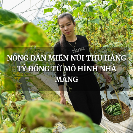
NÔNG DÂN MIỀN NÚI THU HÀNG
TỶ ĐỒNG TỪ MÔ HÌNH NHÀ
MÀNG