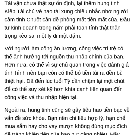
Tài vận chưa thật sự ổn định, lại thêm hung tinh
Kiếp Tài chủ về hao tài xung chiếu nhắc nhở người
cầm tinh Chuột cần đề phòng mất tiền mất của. Đầu
tư kinh doanh trong năm phải toan tính thật thận
trọng kẻo sai một ly đi một dặm.
Với người làm công ăn lương, công việc trì trệ có
thể ảnh hưởng tới nguồn thu nhập chính của bạn.
Hơn nữa, có thể vì sự chủ quan trong việc đánh giá
tình hình nên bạn còn có thể bỏ tiền túi ra đền bù
thiệt hại. Đã đến lúc tuổi Tý cần chậm lại một chút
để có thể suy xét kỹ hơn khía cạnh liên quan đến
công việc và thu nhập hiện tại.
Ngoài ra, hung tinh cũng sẽ gây tiêu hao tiền bạc về
vấn đề sức khỏe. Bạn nên chi tiêu hợp lý, hạn chế
mua sắm hay cho vay mượn không đúng mục đích
để tránh khiến tiền của hao hụt càng nhiều. Hãy