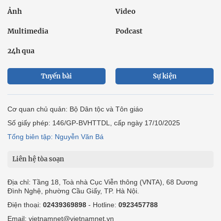
Ảnh
Video
Multimedia
Podcast
24h qua
Tuyến bài
Sự kiện
Cơ quan chủ quản: Bộ Dân tộc và Tôn giáo
Số giấy phép: 146/GP-BVHTTDL, cấp ngày 17/10/2025
Tổng biên tập: Nguyễn Văn Bá
Liên hệ tòa soạn
Địa chỉ: Tầng 18, Toà nhà Cục Viễn thông (VNTA), 68 Dương
Đình Nghệ, phường Cầu Giấy, TP. Hà Nội.
Điện thoại:
02439369898
- Hotline:
0923457788
Email: vietnamnet@vietnamnet.vn