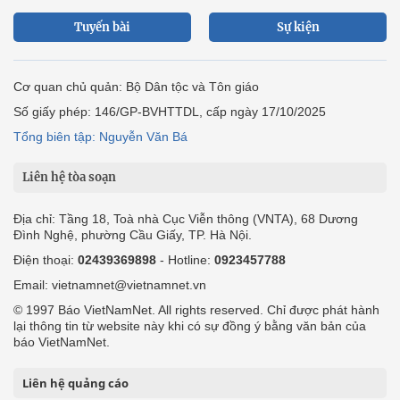
Tuyến bài
Sự kiện
Cơ quan chủ quản: Bộ Dân tộc và Tôn giáo
Số giấy phép: 146/GP-BVHTTDL, cấp ngày 17/10/2025
Tổng biên tập: Nguyễn Văn Bá
Liên hệ tòa soạn
Địa chỉ: Tầng 18, Toà nhà Cục Viễn thông (VNTA), 68 Dương
Đình Nghệ, phường Cầu Giấy, TP. Hà Nội.
Điện thoại:
02439369898
- Hotline:
0923457788
Email: vietnamnet@vietnamnet.vn
© 1997 Báo VietNamNet. All rights reserved. Chỉ được phát hành
lại thông tin từ website này khi có sự đồng ý bằng văn bản của
báo VietNamNet.
Liên hệ quảng cáo