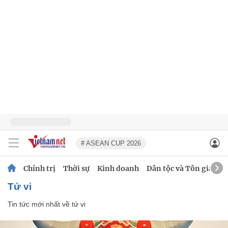
# ASEAN CUP 2026
Chính trị
Thời sự
Kinh doanh
Dân tộc và Tôn giáo
tử vi
Tin tức mới nhất về
tử vi