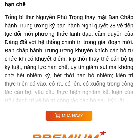
hạn chế
Tổng bí thư Nguyễn Phú Trọng thay mặt Ban Chấp
hành Trung ương ký ban hành Nghị quyết 28 về tiếp
tục đổi mới phương thức lãnh đạo, cầm quyền của
Đảng đối với hệ thống chính trị trong giai đoạn mới.
Ban chấp hành Trung ương khuyến khích cán bộ từ
chức khi có khuyết điểm; kịp thời thay thế cán bộ bị
kỷ luật, năng lực hạn chế, uy tín giảm sút mà không
chờ hết nhiệm kỳ, hết thời hạn bổ nhiệm; kiên trì
thực hiện có vào, có ra, có lên, có xuống trong công
tác cán bộ; yêu cầu thực hiện nghiêm kết luận của
Bộ Chính trị về bố trí công tác cán bộ sau kỷ luật.
MUA NGAY