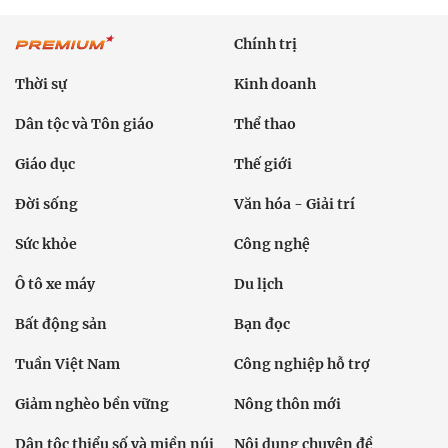
Chính trị
Thời sự
Kinh doanh
Dân tộc và Tôn giáo
Thể thao
Giáo dục
Thế giới
Đời sống
Văn hóa - Giải trí
Sức khỏe
Công nghệ
Ô tô xe máy
Du lịch
Bất động sản
Bạn đọc
Tuần Việt Nam
Công nghiệp hỗ trợ
Giảm nghèo bền vững
Nông thôn mới
Dân tộc thiểu số và miền núi
Nội dung chuyên đề