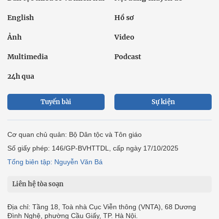
English
Hồ sơ
Ảnh
Video
Multimedia
Podcast
24h qua
Tuyến bài
Sự kiện
Cơ quan chủ quản: Bộ Dân tộc và Tôn giáo
Số giấy phép: 146/GP-BVHTTDL, cấp ngày 17/10/2025
Tổng biên tập: Nguyễn Văn Bá
Liên hệ tòa soạn
Địa chỉ: Tầng 18, Toà nhà Cục Viễn thông (VNTA), 68 Dương
Đình Nghệ, phường Cầu Giấy, TP. Hà Nội.