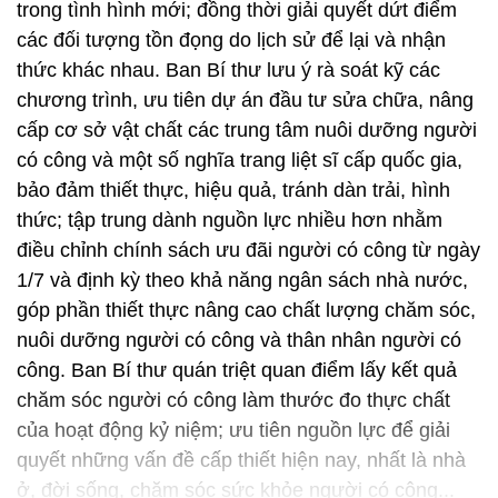
trong tình hình mới; đồng thời giải quyết dứt điểm
các đối tượng tồn đọng do lịch sử để lại và nhận
thức khác nhau. Ban Bí thư lưu ý rà soát kỹ các
chương trình, ưu tiên dự án đầu tư sửa chữa, nâng
cấp cơ sở vật chất các trung tâm nuôi dưỡng người
có công và một số nghĩa trang liệt sĩ cấp quốc gia,
bảo đảm thiết thực, hiệu quả, tránh dàn trải, hình
thức; tập trung dành nguồn lực nhiều hơn nhằm
điều chỉnh chính sách ưu đãi người có công từ ngày
1/7 và định kỳ theo khả năng ngân sách nhà nước,
góp phần thiết thực nâng cao chất lượng chăm sóc,
nuôi dưỡng người có công và thân nhân người có
công. Ban Bí thư quán triệt quan điểm lấy kết quả
chăm sóc người có công làm thước đo thực chất
của hoạt động kỷ niệm; ưu tiên nguồn lực để giải
quyết những vấn đề cấp thiết hiện nay, nhất là nhà
ở, đời sống, chăm sóc sức khỏe người có công...