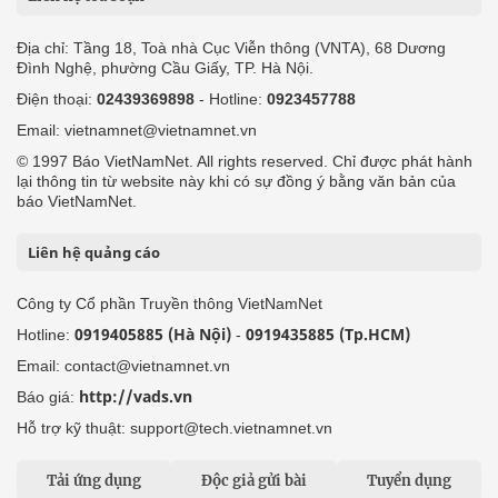
Địa chỉ: Tầng 18, Toà nhà Cục Viễn thông (VNTA), 68 Dương
Đình Nghệ, phường Cầu Giấy, TP. Hà Nội.
Điện thoại:
02439369898
- Hotline:
0923457788
Email: vietnamnet@vietnamnet.vn
© 1997 Báo VietNamNet. All rights reserved. Chỉ được phát hành
lại thông tin từ website này khi có sự đồng ý bằng văn bản của
báo VietNamNet.
Liên hệ quảng cáo
Công ty Cổ phần Truyền thông VietNamNet
0919405885 (Hà Nội)
0919435885 (Tp.HCM)
Hotline:
-
Email: contact@vietnamnet.vn
http://vads.vn
Báo giá:
Hỗ trợ kỹ thuật: support@tech.vietnamnet.vn
Tải ứng dụng
Độc giả gửi bài
Tuyển dụng