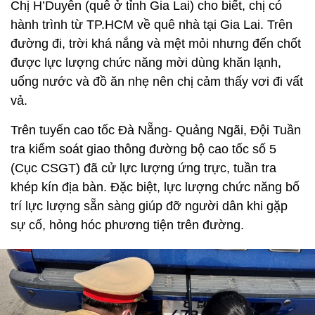
Chị H’Duyên (quê ở tỉnh Gia Lai) cho biết, chị có
hành trình từ TP.HCM về quê nhà tại Gia Lai. Trên
đường đi, trời khá nắng và mệt mỏi nhưng đến chốt
được lực lượng chức năng mời dùng khăn lạnh,
uống nước và đồ ăn nhẹ nên chị cảm thấy vơi đi vất
vả.
Trên tuyến cao tốc Đà Nẵng- Quảng Ngãi, Đội Tuần
tra kiểm soát giao thông đường bộ cao tốc số 5
(Cục CSGT) đã cử lực lượng ứng trực, tuần tra
khép kín địa bàn. Đặc biệt, lực lượng chức năng bố
trí lực lượng sẵn sàng giúp đỡ người dân khi gặp
sự cố, hỏng hóc phương tiện trên đường.