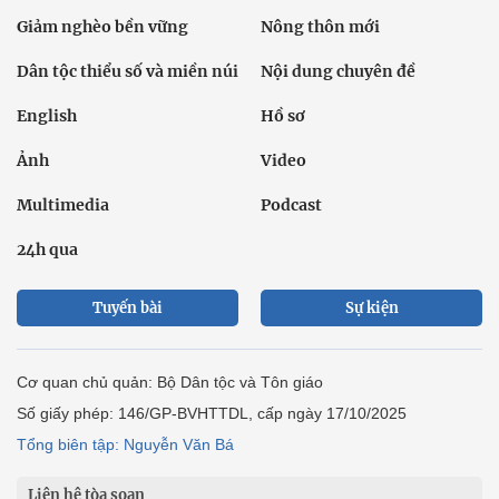
Giảm nghèo bền vững
Nông thôn mới
Dân tộc thiểu số và miền núi
Nội dung chuyên đề
English
Hồ sơ
Ảnh
Video
Multimedia
Podcast
24h qua
Tuyến bài
Sự kiện
Cơ quan chủ quản: Bộ Dân tộc và Tôn giáo
Số giấy phép: 146/GP-BVHTTDL, cấp ngày 17/10/2025
Tổng biên tập: Nguyễn Văn Bá
Liên hệ tòa soạn