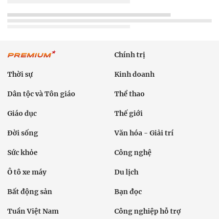
Chính trị
Thời sự
Kinh doanh
Dân tộc và Tôn giáo
Thể thao
Giáo dục
Thế giới
Đời sống
Văn hóa - Giải trí
Sức khỏe
Công nghệ
Ô tô xe máy
Du lịch
Bất động sản
Bạn đọc
Tuần Việt Nam
Công nghiệp hỗ trợ