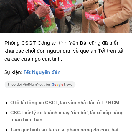
Phòng CSGT Công an tỉnh Yên Bái cũng đã triển
khai các chốt đón người dân về quê ăn Tết trên tất
cả các cửa ngõ của tỉnh.
Sự kiện:
Tết Nguyên đán
Ô tô tải tông xe CSGT, lao vào nhà dân ở TP.HCM
CSGT xử lý xe khách chạy ‘rùa bò’, tài xế xếp hàng
nhận biên bản
Tạm giữ hình sự tài xế vi phạm nồng độ cồn, hất