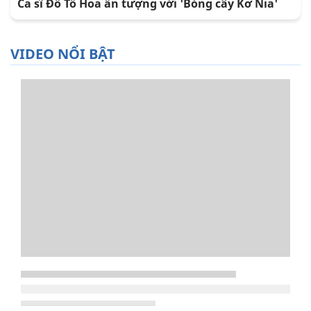
Ca sĩ Đỗ Tố Hoa ấn tượng với 'Bóng cây Kơ Nia'
VIDEO NỔI BẬT