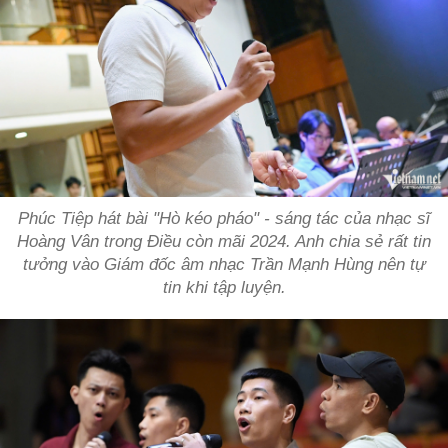
Phúc Tiệp hát bài "Hò kéo pháo" - sáng tác của nhạc sĩ
Hoàng Vân trong Điều còn mãi 2024. Anh chia sẻ rất tin
tưởng vào Giám đốc âm nhạc Trần Mạnh Hùng nên tự
tin khi tập luyện.