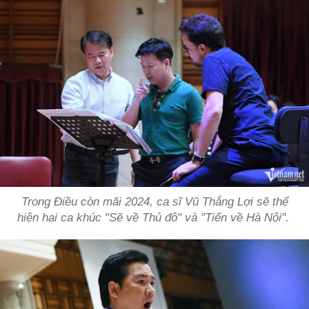
Trong Điều còn mãi 2024, ca sĩ Vũ Thắng Lợi sẽ thể
hiện hai ca khúc "Sẽ về Thủ đô" và "Tiến về Hà Nội".