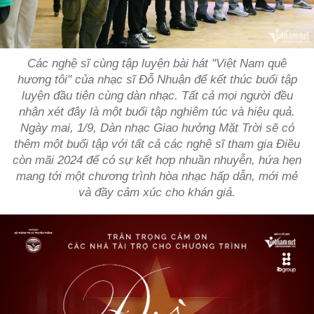
Các nghệ sĩ cùng tập luyện bài hát "Việt Nam quê
hương tôi" của nhạc sĩ Đỗ Nhuận để kết thúc buổi tập
luyện đầu tiên cùng dàn nhạc. Tất cả mọi người đều
nhận xét đây là một buổi tập nghiêm túc và hiệu quả.
Ngày mai, 1/9, Dàn nhạc Giao hưởng Mặt Trời sẽ có
thêm một buổi tập với tất cả các nghệ sĩ tham gia Điều
còn mãi 2024 để có sự kết hợp nhuần nhuyễn, hứa hẹn
mang tới một chương trình hòa nhạc hấp dẫn, mới mẻ
và đầy cảm xúc cho khán giả.