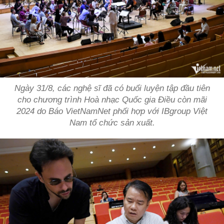
Ngày 31/8, các nghệ sĩ đã có buổi luyện tập đầu tiên
cho chương trình Hoà nhạc Quốc gia Điều còn mãi
2024 do Báo VietNamNet phối hợp với IBgroup Việt
Nam tổ chức sản xuất.