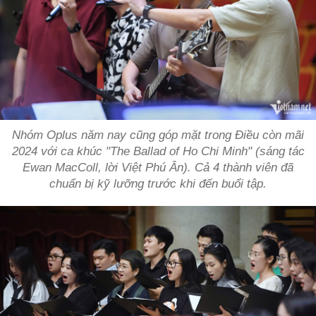
Nhóm Oplus năm nay cũng góp mặt trong Điều còn mãi
2024 với ca khúc "The Ballad of Ho Chi Minh" (sáng tác
Ewan MacColl, lời Việt Phú Ân). Cả 4 thành viên đã
chuẩn bị kỹ lưỡng trước khi đến buổi tập.