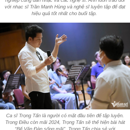
nghiệp cùng dàn nhạc và các nghệ sĩ. Anh luôn trao đổi
với nhạc sĩ Trần Mạnh Hùng và nghệ sĩ luyện tập để đạt
hiệu quả tốt nhất cho buổi tập.
Ca sĩ Trọng Tấn là người có mặt đầu tiên để tập luyện.
Trong Điều còn mãi 2024, Trọng Tấn sẽ thể hiện bài hát
“Bế Văn Đàn sống mãi”. Trọng Tấn chia sẻ với