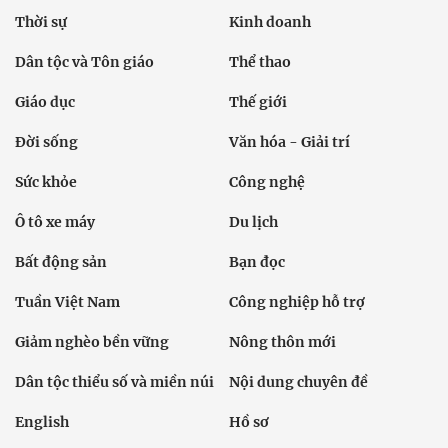
Thời sự
Kinh doanh
Dân tộc và Tôn giáo
Thể thao
Giáo dục
Thế giới
Đời sống
Văn hóa - Giải trí
Sức khỏe
Công nghệ
Ô tô xe máy
Du lịch
Bất động sản
Bạn đọc
Tuần Việt Nam
Công nghiệp hỗ trợ
Giảm nghèo bền vững
Nông thôn mới
Dân tộc thiểu số và miền núi
Nội dung chuyên đề
English
Hồ sơ