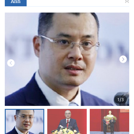
Ảnh
1
/
3