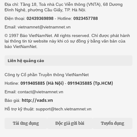
Địa chỉ: Tầng 18, Toà nhà Cục Viễn thông (VNTA), 68 Dương
Đình Nghệ, phường Cầu Giấy, TP. Hà Nội.
Điện thoại:
02439369898
- Hotline:
0923457788
Email: vietnamnet@vietnamnet.vn
© 1997 Báo VietNamNet. All rights reserved. Chỉ được phát hành
lại thông tin từ website này khi có sự đồng ý bằng văn bản của
báo VietNamNet.
Liên hệ quảng cáo
Công ty Cổ phần Truyền thông VietNamNet
0919405885 (Hà Nội)
0919435885 (Tp.HCM)
Hotline:
-
Email: contact@vietnamnet.vn
http://vads.vn
Báo giá:
Hỗ trợ kỹ thuật: support@tech.vietnamnet.vn
Tải ứng dụng
Độc giả gửi bài
Tuyển dụng