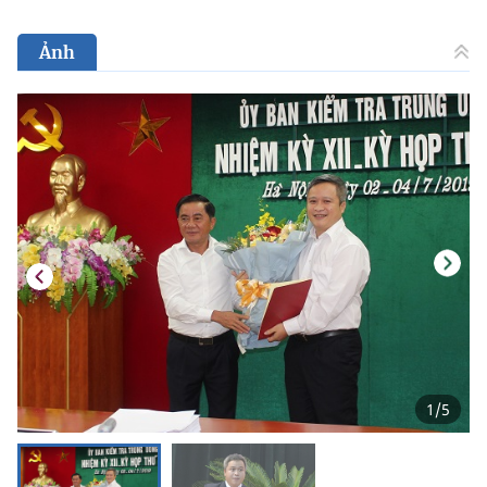
Ảnh
1
/
5