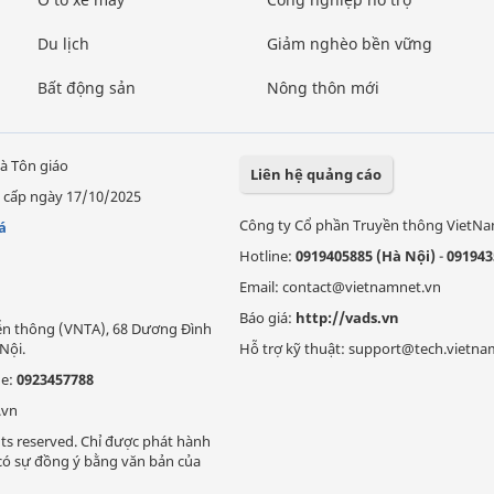
Du lịch
Giảm nghèo bền vững
Bất động sản
Nông thôn mới
à Tôn giáo
Liên hệ quảng cáo
 cấp ngày 17/10/2025
Công ty Cổ phần Truyền thông VietN
á
Hotline:
0919405885 (Hà Nội)
-
091943
Email: contact@vietnamnet.vn
Báo giá:
http://vads.vn
Viễn thông (VNTA), 68 Dương Đình
Nội.
Hỗ trợ kỹ thuật: support@tech.vietna
ne:
0923457788
.vn
ts reserved. Chỉ được phát hành
i có sự đồng ý bằng văn bản của