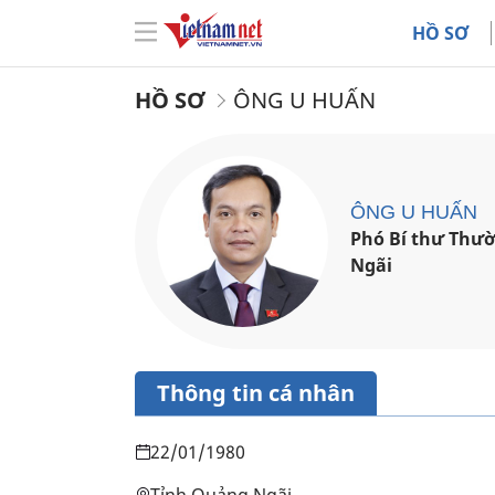
HỒ SƠ
HỒ SƠ
ÔNG U HUẤN
ÔNG U HUẤN
Phó Bí thư Thườ
Ngãi
Thông tin cá nhân
22/01/1980