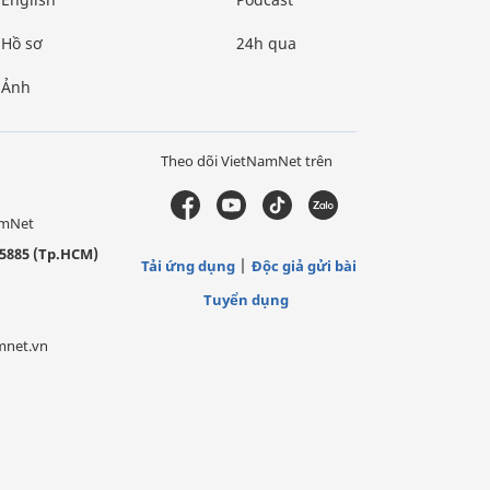
Hồ sơ
24h qua
Ảnh
Theo dõi VietNamNet trên
amNet
5885 (Tp.HCM)
Tải ứng dụng
Độc giả gửi bài
Tuyển dụng
mnet.vn