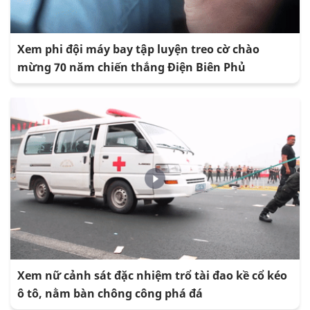
Xem phi đội máy bay tập luyện treo cờ chào
mừng 70 năm chiến thắng Điện Biên Phủ
Xem nữ cảnh sát đặc nhiệm trổ tài đao kề cổ kéo
ô tô, nằm bàn chông công phá đá