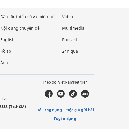
Dân tộc thiểu số và miền núi
Video
Nội dung chuyên đề
Multimedia
English
Podcast
Hồ sơ
24h qua
Ảnh
Theo dõi VietNamNet trên
amNet
5885 (Tp.HCM)
Tải ứng dụng
Độc giả gửi bài
Tuyển dụng