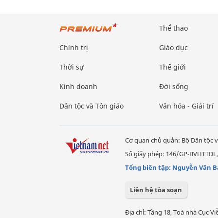
Thể thao
Chính trị
Giáo dục
Thời sự
Thế giới
Kinh doanh
Đời sống
Dân tộc và Tôn giáo
Văn hóa - Giải trí
Cơ quan chủ quản: Bộ Dân tộc v
Số giấy phép: 146/GP-BVHTTDL,
Tổng biên tập: Nguyễn Văn B
Liên hệ tòa soạn
Địa chỉ: Tầng 18, Toà nhà Cục 