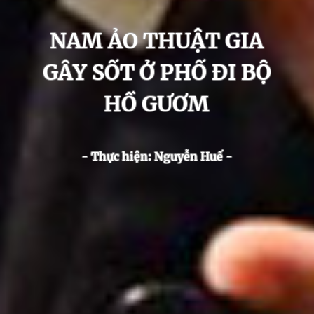
NAM ẢO THUẬT GIA
GÂY SỐT Ở PHỐ ĐI BỘ
HỒ GƯƠM
- Thực hiện: Nguyễn Huế -