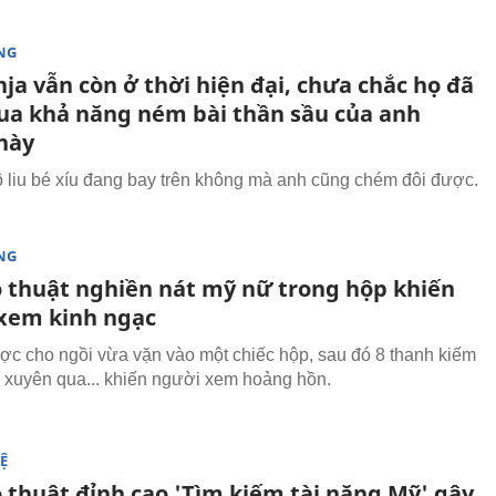
NG
ja vẫn còn ở thời hiện đại, chưa chắc họ đã
ua khả năng ném bài thần sầu của anh
này
 liu bé xíu đang bay trên không mà anh cũng chém đôi được.
NG
 thuật nghiền nát mỹ nữ trong hộp khiến
xem kinh ngạc
ợc cho ngồi vừa vặn vào một chiếc hộp, sau đó 8 thanh kiếm
xuyên qua... khiến người xem hoảng hồn.
Ệ
 thuật đỉnh cao 'Tìm kiếm tài năng Mỹ' gây