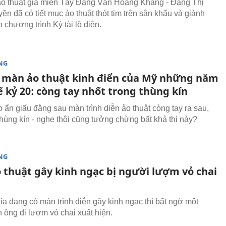
o thuật gia miền Tây Đặng Văn Hoàng Khang - Đặng Thị
ền đã có tiết mục ảo thuật thót tim trên sân khấu và giành
 chương trình Kỳ tài lộ diện.
NG
y màn ảo thuật kinh điển của Mỹ những năm
 kỷ 20: còng tay nhốt trong thùng kín
o ẩn giấu đằng sau màn trình diễn ảo thuật còng tay ra sau,
thùng kín - nghe thôi cũng tưởng chừng bất khả thi này?
NG
 thuật gây kinh ngạc bị người lượm vỏ chai
ẽ
gia đang có màn trình diễn gây kinh ngạc thì bất ngờ một
 ông đi lượm vỏ chai xuất hiện.