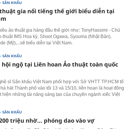
- SÂN KHẤU
thuật gia nổi tiếng thế giới biểu diễn tại
am
hiều ảo thuật gia hàng đầu thế giới như: TonyHassimi - Chủ
ảo thuật IMS Hoa kỳ, Shoot Ogawa, Syouma (Nhật Bản),
de (Mỹ),...sẽ biểu diễn tại Việt Nam.
- SÂN KHẤU
 hội ngộ tại Liên hoan Ảo thuật toàn quốc
ghệ sĩ Sân khấu Việt Nam phối hợp với Sở VHTT TP.HCM tổ
Nhà hát Thành phố vào tối 13 và 15/10, liên hoan là hoạt động
 hiện những tài năng sáng tạo của chuyên ngành xiếc Việt
- SÂN KHẤU
200 triệu nhờ... phóng dao vào vợ