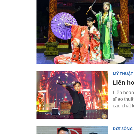
MỸ THUẬT 
Liên h
Liên hoan
sĩ ảo thuậ
cao chất 
ĐỜI SỐNG