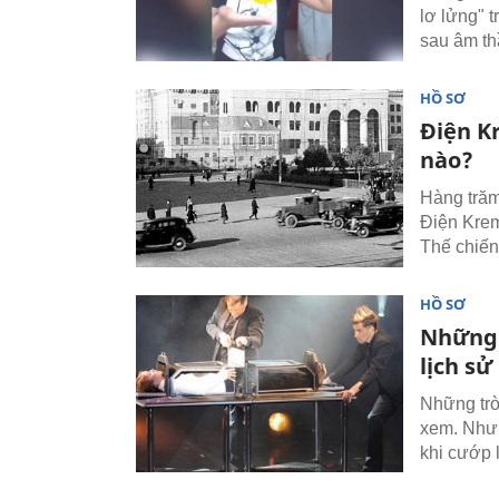
lơ lửng" 
sau âm th
HỒ SƠ
Điện Kr
nào?
Hàng trăm
Điện Krem
Thế chiến
HỒ SƠ
Những 
lịch sử
Những trò
xem. Nhưn
khi cướp 