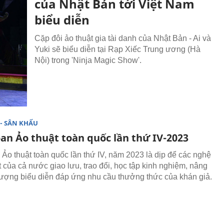
của Nhật Bản tới Việt Nam
biểu diễn
Cặp đôi ảo thuật gia tài danh của Nhật Bản - Ai và
Yuki sẽ biểu diễn tại Rạp Xiếc Trung ương (Hà
Nội) trong 'Ninja Magic Show'.
- SÂN KHẤU
oan Ảo thuật toàn quốc lần thứ IV-2023
 Ảo thuật toàn quốc lần thứ IV, năm 2023 là dịp để các nghệ
t của cả nước giao lưu, trao đổi, học tập kinh nghiệm, nâng
lượng biểu diễn đáp ứng nhu cầu thưởng thức của khán giả.