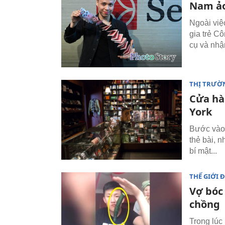
Nam ảo
Ngoài việc
gia trẻ C
cụ và nhậ
THỊ TRƯỜ
Cửa hà
York
Bước vào
thẻ bài, 
bí mật...
THẾ GIỚI 
Vợ bóc
chồng
Trong lúc