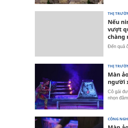
THỊ TRƯỜ
Nếu nin
vượt q
chàng 
Đến quả ô
THỊ TRƯỜ
Màn ảo
người 
Cô gái đư
nhọn đâm 
CÔNG NGH
Màn ảo