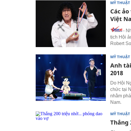
MỸ THUẬT 
Các ảo 
Việt N
- N
tịch Hội 
Robert So
MỸ THUẬT 
Anh tài
2018
Do Hội N
chức tại 
nhằm phát
Nam.
MỸ THUẬT 
Thắng 