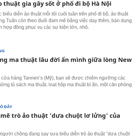
 thuật gia gây sốt ở phố đi bộ Hà Nội
 biểu diễn ảo thuật mỗi tối cuối tuần trên phố đi bộ, ảo thuật
ông Tuấn còn theo đuổi đam mê bằng việc dạy thêm, bán dụng
n hợp đồng phục vụ các sự kiện lớn, nhỏ.
NG
ng ma thuật lâu đời ẩn mình giữa lòng New
 cửa hàng Tannen’s (Mỹ), bạn sẽ được chiêm ngưỡng các
những tủ sách ma thuật, loạt hộp ma thuật bí ẩn, một căn phòng
ĐÓ ĐÂY
 mẽ trò ảo thuật 'dưa chuột lơ lửng' của
 người chồng đang say sưa biểu diễn trò ảo thuật "dưa chuột