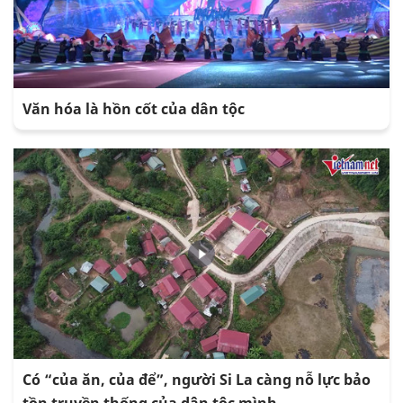
Văn hóa là hồn cốt của dân tộc
Có “của ăn, của để”, người Si La càng nỗ lực bảo