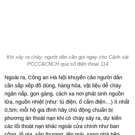
Khi xảy ra cháy, người dân cần gọi ngay cho Cảnh sát
PCCC&CNCH qua số điện thoại 114
Ngoài ra, Công an Hà Nội khuyến cáo người dân
cần sắp xếp đồ dùng, hàng hóa, vật liệu dễ cháy
ngăn nắp, gọn gàng, cách xa nơi phát sinh nguồn
lửa, nguồn nhiệt (như: tủ điện, ổ cắm điện…) ít nhất
0,5m; mỗi hộ gia đình hãy chủ động chuẩn bị
phương án thoát nạn khi có cháy xảy ra, dự kiến
các lối thoát nạn khác ngoài cửa chính như ban
công, lô gia, sân thượng, lên mái, sang nhà bên