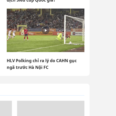
địch Siêu cúp Quốc gia?
HLV Polking chỉ ra lý do CAHN gục
ngã trước Hà Nội FC