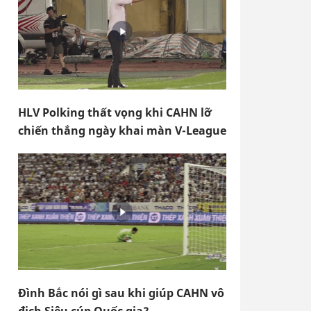
HLV Polking thất vọng khi CAHN lỡ
chiến thắng ngày khai màn V-League
Đình Bắc nói gì sau khi giúp CAHN vô