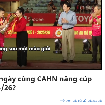
g ngày cùng CAHN nâng cúp
5/26?
Xem các bài viết của tác giả